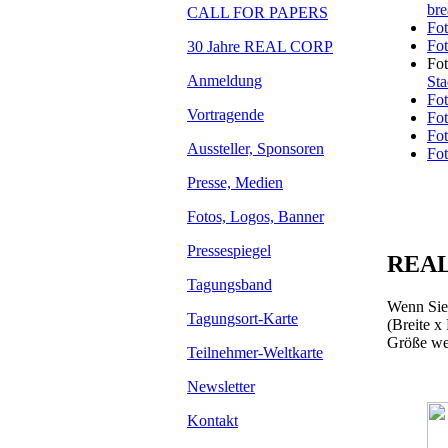
bre
CALL FOR PAPERS
Fo
Fo
30 Jahre REAL CORP
Fo
Anmeldung
Sta
Fo
Vortragende
Fo
Fo
Aussteller, Sponsoren
Fo
Presse, Medien
Fotos, Logos, Banner
Pressespiegel
REAL
Tagungsband
Wenn Sie 
Tagungsort-Karte
(Breite x
Größe wen
Teilnehmer-Weltkarte
Newsletter
Kontakt