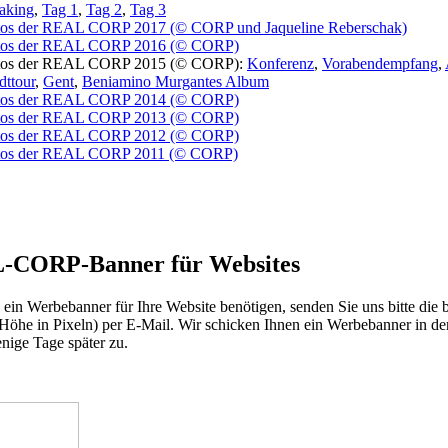
aking
,
Tag 1
,
Tag 2
,
Tag 3
tos der REAL CORP 2017 (© CORP und Jaqueline Reberschak)
tos der REAL CORP 2016 (© CORP)
tos der REAL CORP 2015 (© CORP):
Konferenz
,
Vorabendempfang
,
dttour
,
Gent
,
Beniamino Murgantes Album
tos der REAL CORP 2014 (© CORP)
tos der REAL CORP 2013 (© CORP)
tos der REAL CORP 2012 (© CORP)
tos der REAL CORP 2011 (© CORP)
-CORP-Banner für Websites
ein Werbebanner für Ihre Website benötigen, senden Sie uns bitte die 
 Höhe in Pixeln) per E-Mail. Wir schicken Ihnen ein Werbebanner in d
ige Tage später zu.