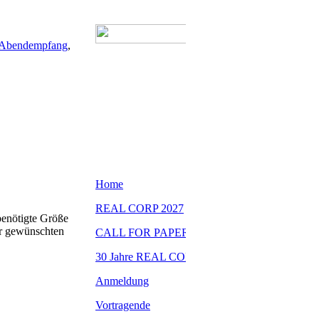
Abendempfang
,
benötigte Größe
er gewünschten