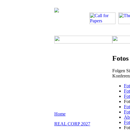
Foto
Folgen S
Konferen
Fo
Fo
Fo
Fo
Fo
Fo
Home
Ab
Fo
REAL CORP 2027
Fo