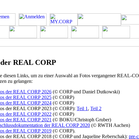
s der REAL CORP
ie diesen Links, um zu einer Auswahl an Fotos vergangener REAL-C
zen zu gelangen:
tos der REAL CORP 2026
(© CORP und Daniel Dutkowski)
tos der REAL CORP 2025
(© CORP)
tos der REAL CORP 2024
(© CORP)
tos der REAL CORP 2023 (© CORP):
Teil 1
,
Teil 2
tos der REAL CORP 2022
(© CORP)
tos der REAL CORP 2021
(© BOKU/Christoph Gruber)
schlussdokumentation der REAL CORP 2020
(© RWTH Aachen)
tos der REAL CORP 2019
(© CORP).
tos der REAL CORP 2018 (© CORP und Jaqueline Reberschak):
pre-c